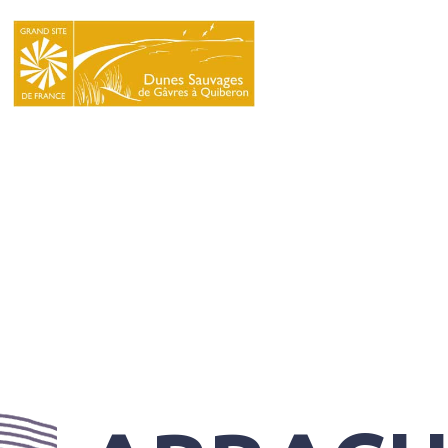
LE
SYNDICAT
MIXTE
NATURA
2000
L’ÉCOLE
DU
GRAND
SITE
INFOS