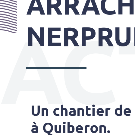
ARRACH
PRATIQUES
AC
NERPRU
Un chantier de 
à Quiberon.
SYNDICAT