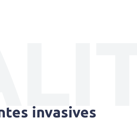
LI
ntes invasives