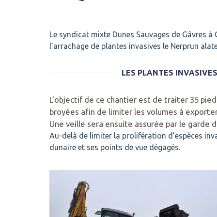
MIXTE
DU
GRAND
Le syndicat mixte
Dunes Sauvages de Gâvres à 
SITE
l’arrachage de plantes invasives le Nerprun alat
GÂVRES
QUIBERON
LES PLANTES INVASIVES
PARC
DE
KERAVÉON
L’objectif de ce chantier est de traiter 35 pi
56410
broyées afin de limiter les volumes à exporter
ERDEVEN
Une veille sera ensuite assurée par le garde d
Au-delà de limiter la prolifération d’espèces in
dunaire et ses points de vue dégagés.
02
97
55
50
89
ACCUEIL@GAVRES-