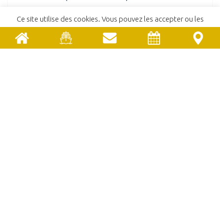
Ce site utilise des cookies. Vous pouvez les accepter ou les
Relevé de décisions
refuser.
En savoir plus
ACCEPTER
REFUSER
2021
2020
ACCUEIL