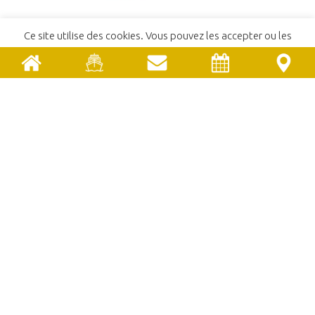
Ce site utilise des cookies. Vous pouvez les accepter ou les
ACCUEIL
refuser.
En savoir plus
ACCEPTER
REFUSER
CONTACT
POLITIQUE DE CONFIDENTIALITÉ
MENTIONS LÉGALES
COMITÉ SYNDICAL
EMPLOIS ET STAGES
MARCHÉS PUBLICS
UNE RÉALISATION
YATA!