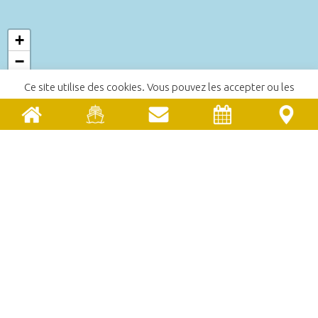
+
−
Ce site utilise des cookies. Vous pouvez les accepter ou les
refuser.
En savoir plus
ACCEPTER
REFUSER
Leaflet
| ©
OpenStreetMap
ACCUEIL