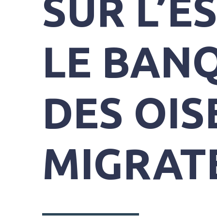
SUR L’E
SYNDICAT
LE BAN
MIXTE
DU
GRAND
SITE
DES OI
GÂVRES
QUIBERON
PARC
DE
KERAVÉON
MIGRAT
56410
ERDEVEN