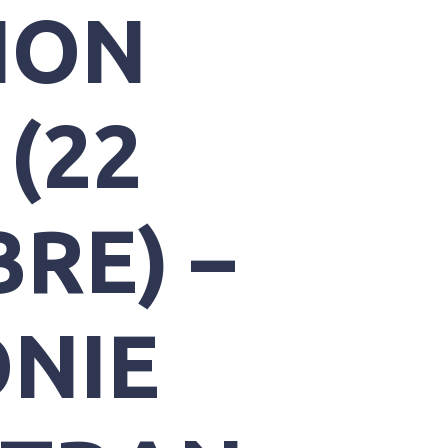
ION
(22
RE) –
NIE