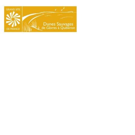
LE
SYNDICAT
MIXTE
NATURA
2000
L’ÉCOLE
DU
GRAND
SITE
INFOS