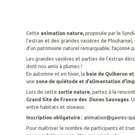
02
97
55
50
89
Cette
animation nature,
proposée par le Syndi
ACCUEIL@GAVRES-
l’estran et des grandes vasières de Plouharnel,
QUIBERON.FR
d’un patrimoine naturel remarquable, façonné pa
Les grandes vasières et parties de l’estran déc
dont nos amis à plumes !
En automne et en hiver, la
baie de Quiberon et
une
zone de quiétude et d’alimentation d’im
Lors de cette
sortie nature
, partez à la renco
Grand Site de France des Dunes Sauvages
. 
entre habitats et oiseaux.
Inscription obligatoire
:
animation@gavres-qui
Pour maîtriser le nombre de participants et tra