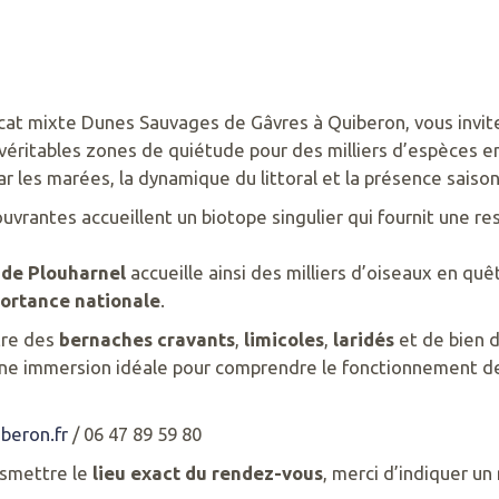
cat mixte Dunes Sauvages de Gâvres à Quiberon, vous invite
 véritables zones de quiétude pour des milliers d’espèces e
r les marées, la dynamique du littoral et la présence saiso
ouvrantes accueillent un biotope singulier qui fournit une
 de Plouharnel
accueille ainsi des milliers d’oiseaux en quêt
portance nationale
.
ntre des
bernaches cravants
,
limicoles
,
laridés
et de bien d
Une immersion idéale pour comprendre le fonctionnement de 
beron.fr
/ 06 47 89 59 80
nsmettre le
lieu exact du rendez-vous
, merci d’indiquer un