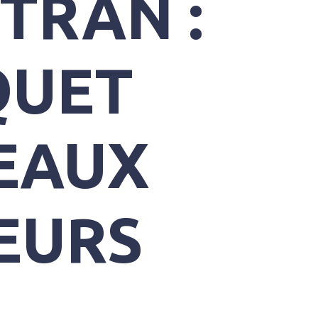
STRAN :
QUET
SEAUX
EURS