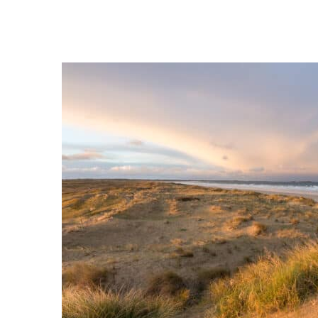
MIXTE
DU
GRAND
SITE
GÂVRES
QUIBERON
PARC
DE
KERAVÉON
56410
ERDEVEN
02
97
55
50
89
ACCUEIL@GAVRES-