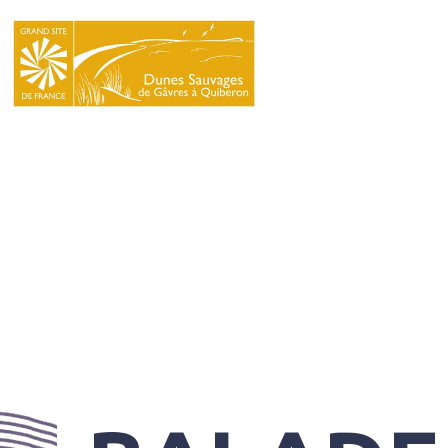
LE
SYNDICAT
MIXTE
NATURA
2000
L’ÉCOLE
DU
GRAND
SITE
INFOS