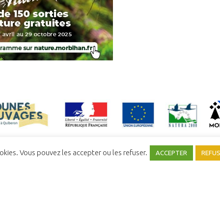
ookies. Vous pouvez les accepter ou les refuser.
ACCEPTER
REFU
NFIDENTIALITÉ
MENTIONS LÉGALES
COMITÉ SYNDICAL
UNE RÉALISATION
YATA!