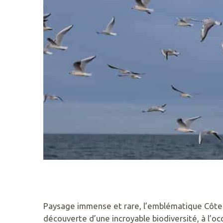
DE
KERAVÉON
56410
ERDEVEN
02
97
55
50
89
ACCUEIL@GAVRES-
QUIBERON.FR
Paysage immense et rare, l’emblématique Côte 
découverte d’une incroyable biodiversité, à l’oc