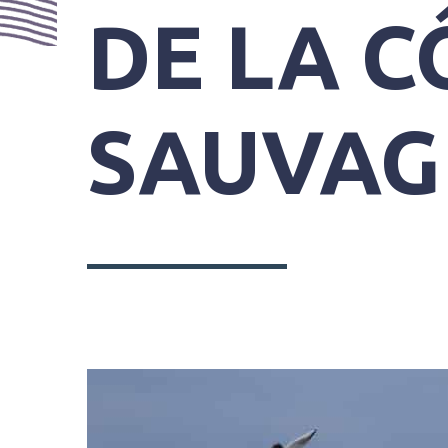
PRATIQUES
DE LA C
SAUVAG
SYNDICAT
MIXTE
DU
GRAND
SITE
GÂVRES
QUIBERON
PARC