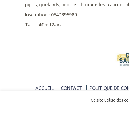
pipits, goelands, linottes, hirondelles n’auront 
RETROUVEZ
NOUS
Inscription : 0647895980
SUR
Tarif : 4€ + 12ans
ACCUEIL
CONTACT
POLITIQUE DE CO
Ce site utilise des c