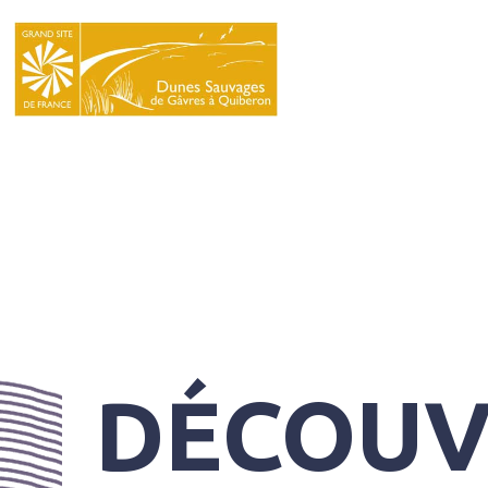
LE
SYNDICAT
MIXTE
NATURA
2000
L’ÉCOLE
DU
GRAND
SITE
DÉCOUV
INFOS