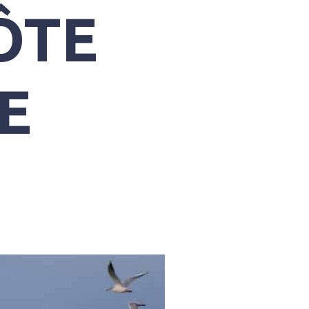
ÔTE
E