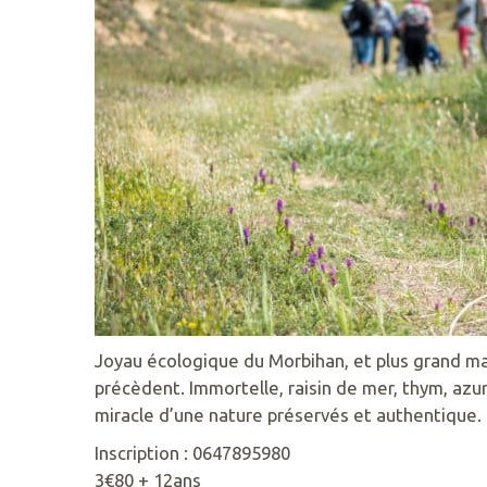
56410
02
ERDEVEN
97
55
50
89
ACCUEIL@GAVRES-
QUIBERON.FR
Joyau écologique du Morbihan, et plus grand ma
précèdent. Immortelle, raisin de mer, thym, az
miracle d’une nature préservés et authentique.
RETROUVEZ
Inscription : 0647895980
NOUS
3€80 + 12ans