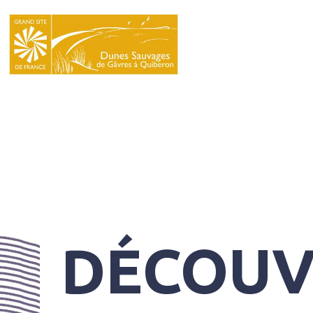
LE
SYNDICAT
MIXTE
NATURA
2000
L’ÉCOLE
DU
GRAND
SITE
DÉCOUV
INFOS