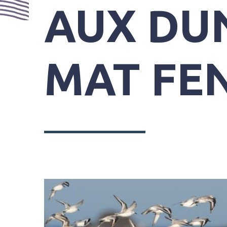
PRATIQUES
AUX DU
MAT FE
SYNDICAT
MIXTE
DU
GRAND
SITE
GÂVRES
QUIBERON
PARC
DE