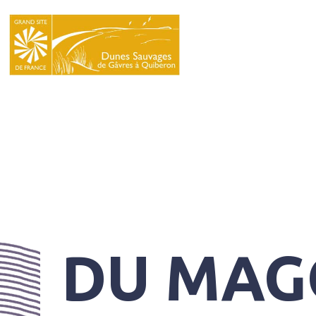
LE
SYNDICAT
MIXTE
NATURA
2000
L’ÉCOLE
DU
GRAND
SITE
DU MAG
INFOS