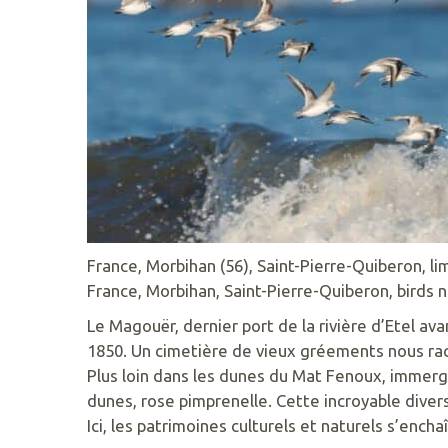
KERAVÉON
56410
ERDEVEN
02
97
55
50
89
ACCUEIL@GAVRES-
QUIBERON.FR
France, Morbihan (56), Saint-Pierre-Quiberon, lim
France, Morbihan, Saint-Pierre-Quiberon, birds 
Le Magouër, dernier port de la rivière d’Etel av
1850. Un cimetière de vieux gréements nous rac
Plus loin dans les dunes du Mat Fenoux, immerge
dunes, rose pimprenelle. Cette incroyable diversi
Ici, les patrimoines culturels et naturels s’ench
RETROUVEZ