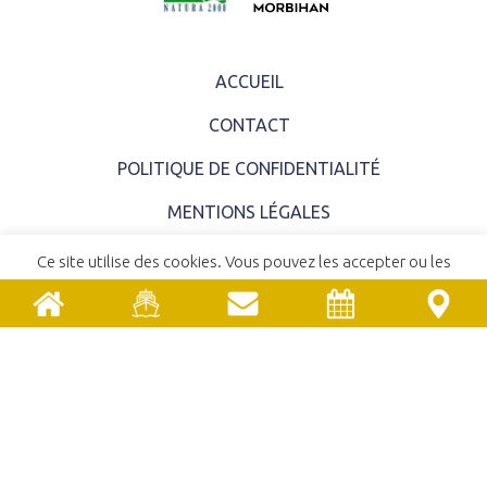
ACCUEIL
CONTACT
POLITIQUE DE CONFIDENTIALITÉ
MENTIONS LÉGALES
COMITÉ SYNDICAL
Ce site utilise des cookies. Vous pouvez les accepter ou les
refuser.
En savoir plus
EMPLOIS ET STAGES
ACCEPTER
REFUSER
MARCHÉS PUBLICS
UNE RÉALISATION
YATA!