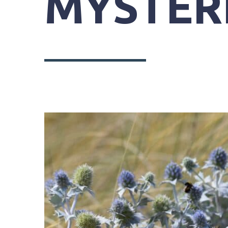
MYSTÈR
SYNDICAT
MIXTE
DU
GRAND
SITE
GÂVRES
QUIBERON
PARC
DE
KERAVÉON
56410
ERDEVEN
02
97