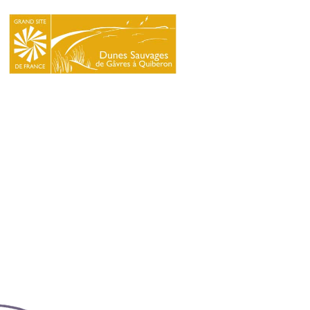
LE
SYNDICAT
MIXTE
NATURA
2000
L’ÉCOLE
DU
GRAND
SITE
INFOS