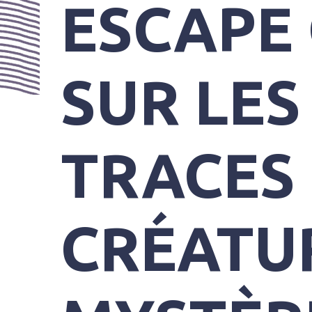
ESCAPE 
PRATIQUES
SUR LES
TRACES 
CRÉATU