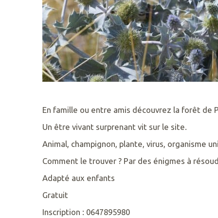
55
50
89
ACCUEIL@GAVRES-
QUIBERON.FR
En famille ou entre amis découvrez la forêt de 
Un être vivant surprenant vit sur le site.
Animal, champignon, plante, virus, organisme uni
Comment le trouver ? Par des énigmes à résoud
Adapté aux enfants
Gratuit
Inscription : 0647895980