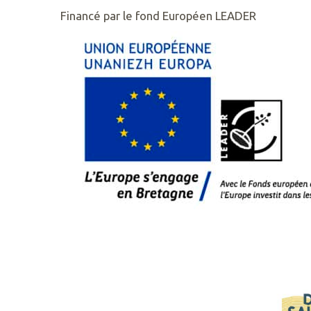
Financé par le fond Européen LEADER
RETROUVEZ
NOUS
SUR