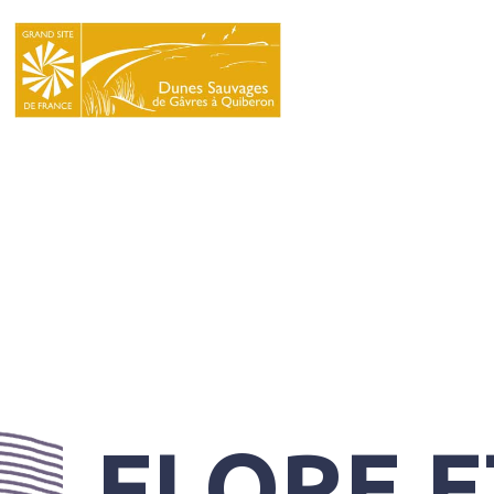
LE
SYNDICAT
MIXTE
NATURA
2000
L’ÉCOLE
DU
GRAND
SITE
FLORE E
INFOS