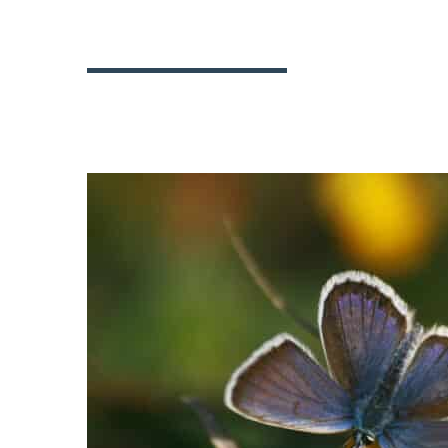
SITE
GÂVRES
QUIBERON
PARC
DE
KERAVÉON
56410
ERDEVEN
02
97
55
50
89
ACCUEIL@GAVRES-
QUIBERON.FR