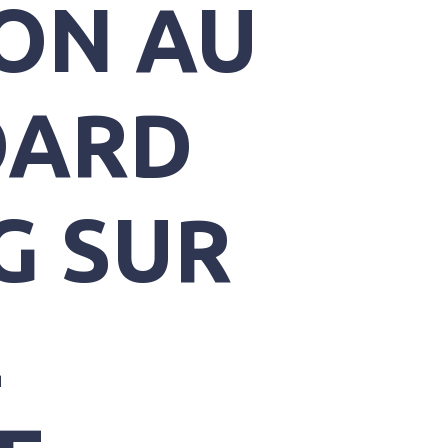
ION AU
OARD
G SUR
E