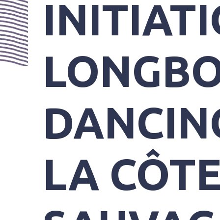
INITIAT
PRATIQUES
LONGB
DANCIN
LA CÔT