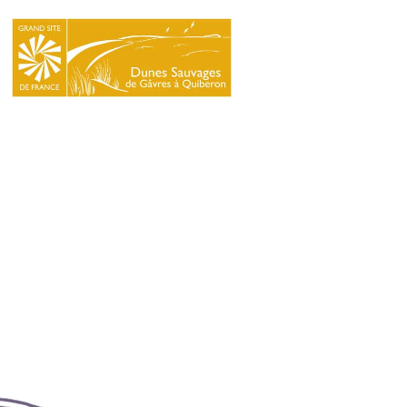
LE
SYNDICAT
MIXTE
NATURA
2000
L’ÉCOLE
DU
GRAND
SITE
INFOS