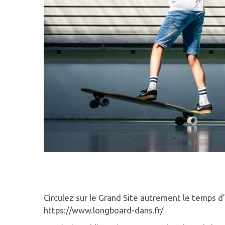
55
50
89
ACCUEIL@GAVRES-
QUIBERON.FR
Circulez sur le Grand Site autrement le temps 
https://www.longboard-dans.fr/