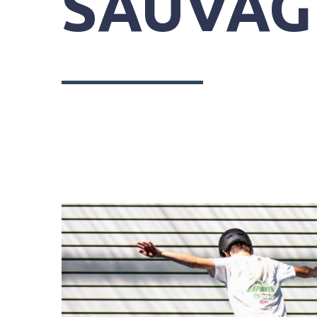
SAUVAG
SYNDICAT
MIXTE
DU
GRAND
SITE
GÂVRES
QUIBERON
PARC
DE
KERAVÉON
56410
ERDEVEN
02
97