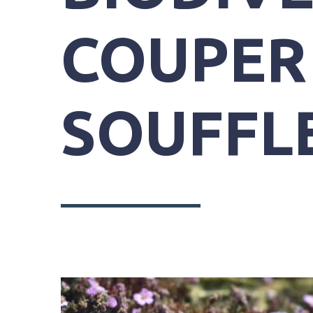
DU
GRAND
COUPER
SITE
GÂVRES
QUIBERON
PARC
SOUFFL
DE
KERAVÉON
56410
ERDEVEN
02
97
55
50
89
ACCUEIL@GAVRES-
QUIBERON.FR