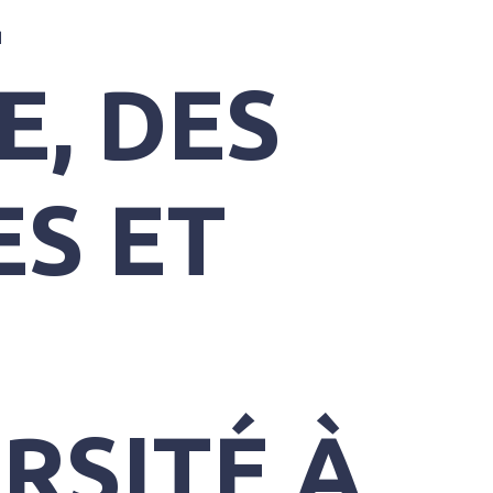
E
, DES
S ET
RSITÉ À