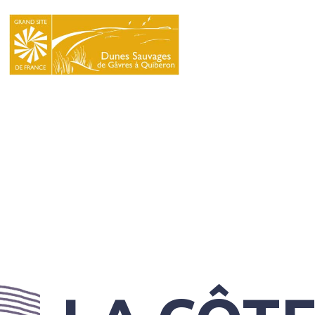
LE
SYNDICAT
MIXTE
NATURA
2000
L’ÉCOLE
DU
GRAND
SITE
INFOS