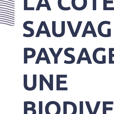
LA CÔT
PRATIQUES
SAUVAGE
PAYSAGE
UNE
BIODIVE
SYNDICAT
MIXTE