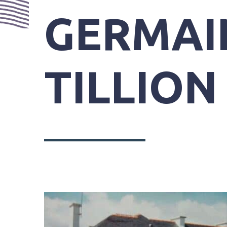
PRATIQUES
GERMAI
TILLION
SYNDICAT
MIXTE
DU
GRAND
SITE
GÂVRES
QUIBERON