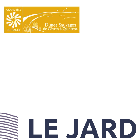
LE
SYNDICAT
MIXTE
NATURA
2000
L’ÉCOLE
DU
GRAND
SITE
LE JARD
INFOS