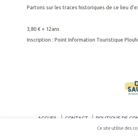
Partons sur les traces historiques de ce lieu d
RETROUVEZ
3,80 € + 12ans
NOUS
SUR
Inscription : Point Information Touristique Plou
ACCUEIL
CONTACT
POLITIQUE DE CO
Ce site utilise des c