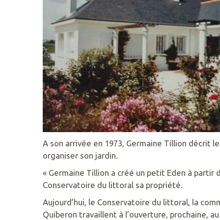
PARC
DE
KERAVÉON
56410
ERDEVEN
02
97
55
50
89
ACCUEIL@GAVRES-
QUIBERON.FR
A son arrivée en 1973, Germaine Tillion décrit l
organiser son jardin.
« Germaine Tillion a créé un petit Eden à partir 
Conservatoire du littoral sa propriété.
Aujourd’hui, le Conservatoire du littoral, la c
Quiberon travaillent à l’ouverture, prochaine, au