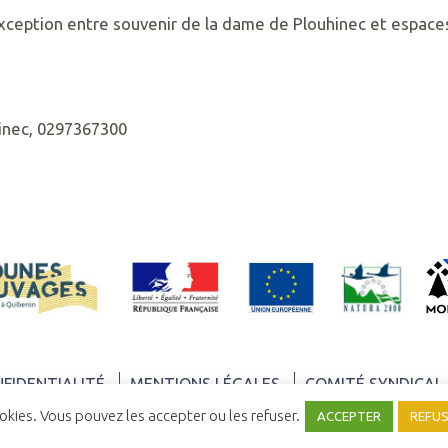
’exception entre souvenir de la dame de Plouhinec et espace
hinec, 0297367300
NFIDENTIALITÉ
MENTIONS LÉGALES
COMITÉ SYNDICAL
ookies. Vous pouvez les accepter ou les refuser.
ACCEPTER
REFU
UNE RÉALISATION
YATA!