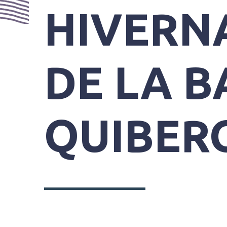
PRATIQUES
HIVERN
DE LA B
QUIBER
SYNDICAT
MIXTE
DU
GRAND
SITE
GÂVRES
QUIBERON
PARC