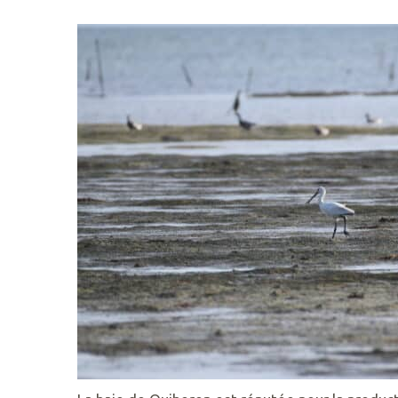
DE
KERAVÉON
56410
ERDEVEN
02
97
55
50
89
ACCUEIL@GAVRES-
QUIBERON.FR