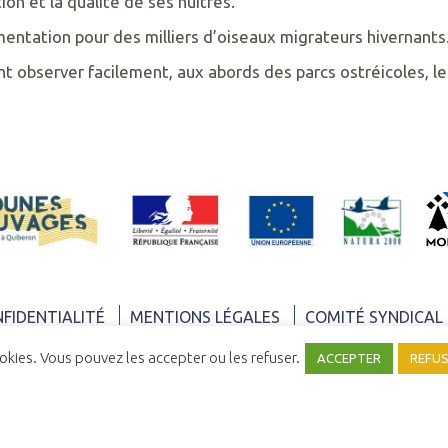
on et la qualité de ses huîtres.
entation pour des milliers d’oiseaux migrateurs hivernants
ent observer facilement, aux abords des parcs ostréicoles, le
NFIDENTIALITÉ
MENTIONS LÉGALES
COMITÉ SYNDICAL
ookies. Vous pouvez les accepter ou les refuser.
ACCEPTER
REFU
UNE RÉALISATION
YATA!