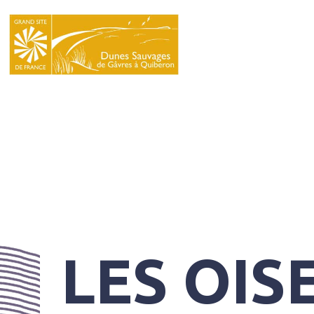
LE
SYNDICAT
MIXTE
NATURA
2000
L’ÉCOLE
DU
GRAND
SITE
LES OIS
INFOS