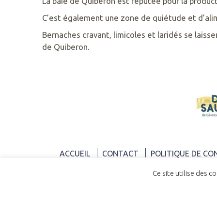
La baie de Quiberon est réputée pour la producti
RETROUVEZ
C’est également une zone de quiétude et d’alim
NOUS
Bernaches cravant, limicoles et laridés se laiss
SUR
de Quiberon.
ACCUEIL
CONTACT
POLITIQUE DE CO
Ce site utilise des c