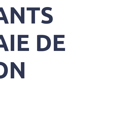
ANTS
AIE DE
ON