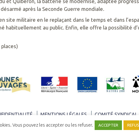
u et Quiberon, la batterie se modernise, adaptée progressi
t désarmé après la Seconde Guerre mondiale.
en site militaire en le replaçant dans le temps et dans l’esp
é habituellement au public. Enfin, elle offre la possibilité 
 places)
NFIDENTIALITÉ
MENTIONS LÉGALES
COMITÉ SYNDICAL
ookies. Vous pouvez les accepter ou les refuser.
ACCEPTER
REFU
UNE RÉALISATION
YATA!