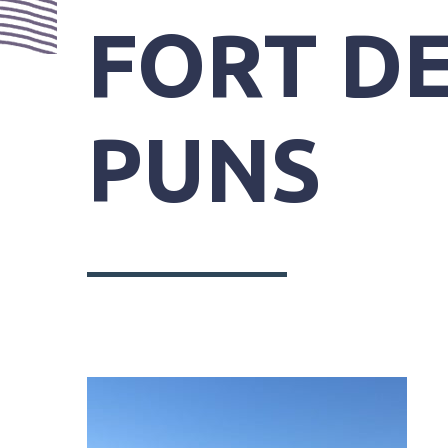
PRATIQUES
FORT D
PUNS
SYNDICAT
MIXTE
DU
GRAND
SITE
GÂVRES
QUIBERON