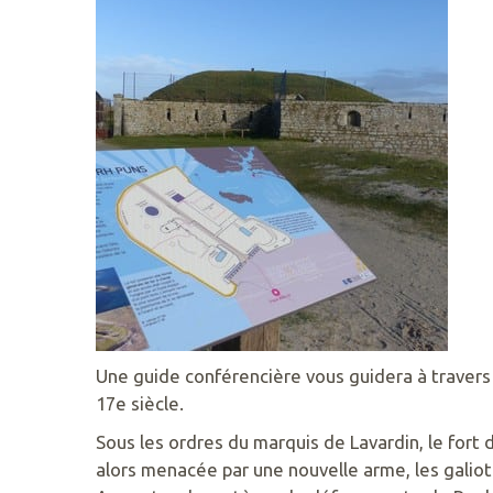
PARC
DE
KERAVÉON
56410
ERDEVEN
02
97
55
50
89
ACCUEIL@GAVRES-
QUIBERON.FR
Une guide conférencière vous guidera à travers l
17e siècle.
Sous les ordres du marquis de Lavardin, le fort 
alors menacée par une nouvelle arme, les galio