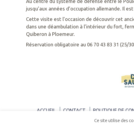
Au centre du système de défense entre le Pould
jusqu’aux années d’occupation allemande. Il es
RETROUVEZ
Cette visite est l’occasion de découvrir cet anci
NOUS
dans une déambulation à l’intérieur du fort, ferm
SUR
Quiberon à Ploemeur.
Réservation obligatoire au 06 70 43 83 31 (25/30
ACCUEIL
CONTACT
POLITIQUE DE CO
Ce site utilise des c