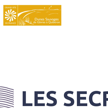
LE
SYNDICAT
MIXTE
NATURA
2000
L’ÉCOLE
DU
GRAND
SITE
LES SEC
INFOS