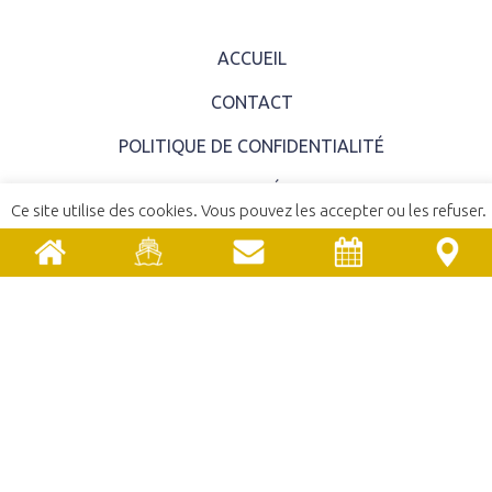
ACCUEIL
CONTACT
POLITIQUE DE CONFIDENTIALITÉ
MENTIONS LÉGALES
Ce site utilise des cookies. Vous pouvez les accepter ou les refuser.
COMITÉ SYNDICAL
En savoir plus
ACCEPTER
REFUSER
EMPLOIS ET STAGES
MARCHÉS PUBLICS
UNE RÉALISATION
YATA!