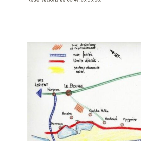
55
50
89
ACCUEIL@GAVRES-
QUIBERON.FR