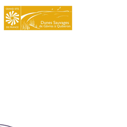
LE
SYNDICAT
MIXTE
NATURA
2000
L’ÉCOLE
DU
GRAND
SITE
INFOS