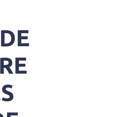
 DE
IRE
ES