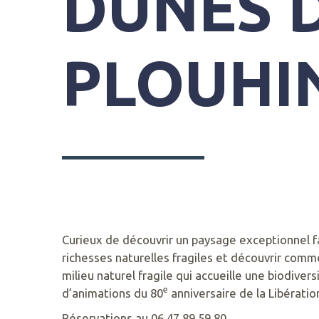
DUNES 
SYNDICAT
MIXTE
PLOUHI
DU
GRAND
SITE
GÂVRES
QUIBERON
PARC
DE
KERAVÉON
56410
ERDEVEN
Curieux de découvrir un paysage exceptionnel fa
richesses naturelles fragiles et découvrir comm
milieu naturel fragile qui accueille une biodiver
e
d’animations du 80
anniversaire de la Libératio
02
97
Réservations au 06.47.89.59.80.