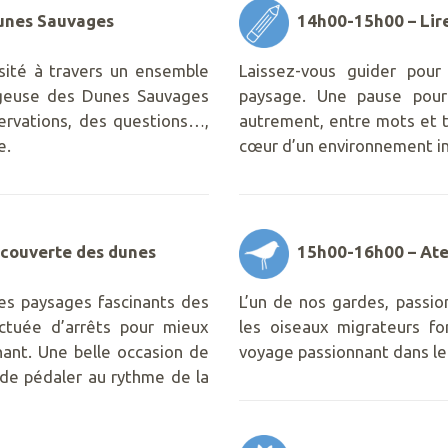
unes Sauvages
14h00-15h00 – Lire
sité à travers un ensemble
Laissez-vous guider pour
yageuse des Dunes Sauvages
paysage. Une pause pour 
ervations, des questions…,
autrement, entre mots et 
e.
cœur d’un environnement in
écouverte des dunes
15h00-16h00 – Ateli
es paysages fascinants des
L’un de nos gardes, passi
ctuée d’arrêts pour mieux
les oiseaux migrateurs fo
ant. Une belle occasion de
voyage passionnant dans le
t de pédaler au rythme de la