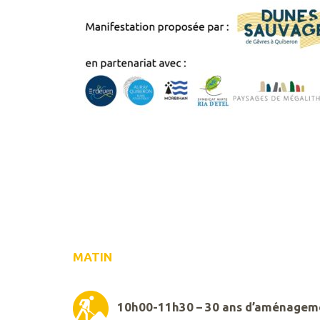
SYNDICAT
MIXTE
DU
GRAND
SITE
GÂVRES
QUIBERON
PARC
DE
KERAVÉON
56410
ERDEVEN
MATIN
10h00-11h30 – 30 ans d’aménagem