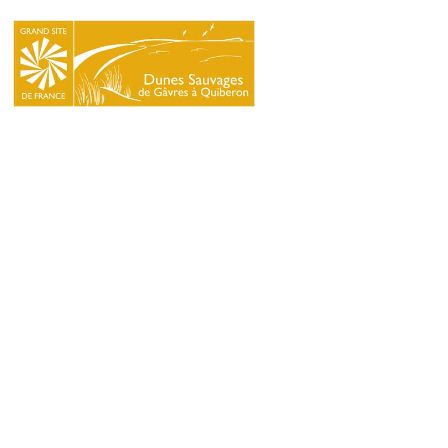
LE
SYNDICAT
MIXTE
NATURA
2000
L’ÉCOLE
DU
GRAND
SITE
INFOS