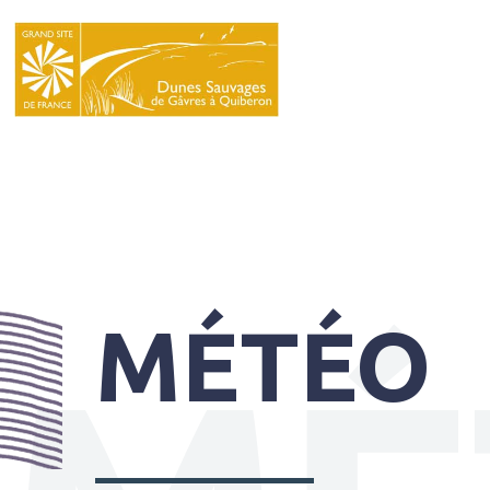
LE
SYNDICAT
MIXTE
NATURA
2000
L’ÉCOLE
DU
MÉTÉO
GRAND
SITE
INFOS