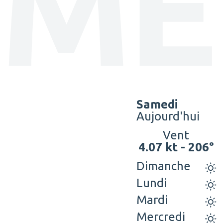
MÉ
PRATIQUES
SYNDICAT
MIXTE
DU
GRAND
SITE
Samedi
GÂVRES
Aujourd'hui
QUIBERON
PARC
Vent
DE
4.07 kt - 206°
02
KERAVÉON
97
Dimanche
56410
55
ERDEVEN
Lundi
50
89
Mardi
ACCUEIL@GAVRES-
Mercredi
QUIBERON.FR