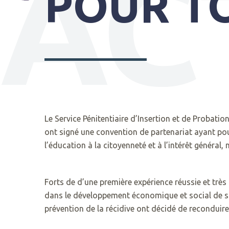
AC
POUR T
PRATIQUES
SYNDICAT
MIXTE
DU
GRAND
Le Service Pénitentiaire d’Insertion et de Probati
SITE
ont signé une convention de partenariat ayant pou
GÂVRES
l’éducation à la citoyenneté et à l’intérêt général
QUIBERON
PARC
DE
Forts de d’une première expérience réussie et très
KERAVÉON
02
dans le développement économique et social de son
56410
97
ERDEVEN
prévention de la récidive ont décidé de reconduire 
55
50