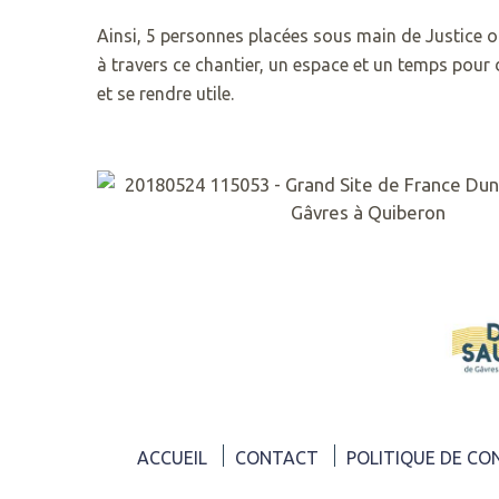
89
Ainsi, 5 personnes placées sous main de Justice on
ACCUEIL@GAVRES-
à travers ce chantier, un espace et un temps pour d
QUIBERON.FR
et se rendre utile.
RETROUVEZ
NOUS
SUR
ACCUEIL
CONTACT
POLITIQUE DE CO