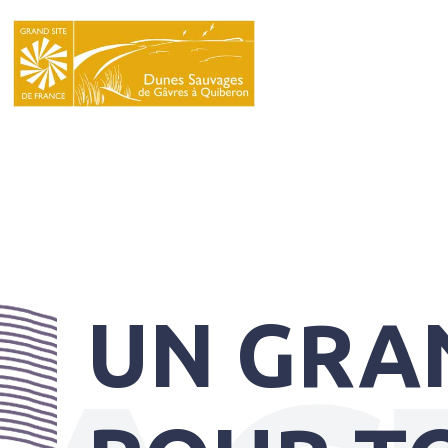
LE
SYNDICAT
MIXTE
NATURA
2000
L’ÉCOLE
DU
GRAND
UN GRA
SITE
INFOS