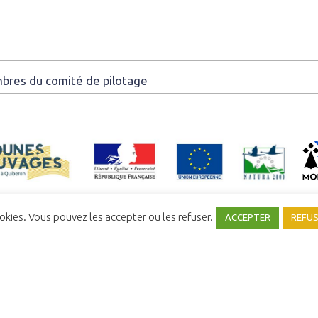
mbres du comité de pilotage
ookies. Vous pouvez les accepter ou les refuser.
ACCEPTER
REFU
NFIDENTIALITÉ
MENTIONS LÉGALES
COMITÉ SYNDICAL
UNE RÉALISATION
YATA!