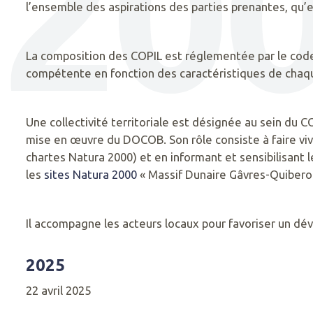
20
MIXTE
l’ensemble des aspirations des parties prenantes, qu’e
DU
GRAND
SITE
La composition des COPIL est réglementée par le code 
GÂVRES
compétente en fonction des caractéristiques de chaqu
QUIBERON
PARC
DE
Une collectivité territoriale est désignée au sein du C
KERAVÉON
mise en œuvre du DOCOB. Son rôle consiste à faire vivre 
56410
chartes Natura 2000) et en informant et sensibilisant l
ERDEVEN
les
sites Natura 2000
« Massif Dunaire Gâvres-Quiberon
02
Il accompagne les acteurs locaux pour favoriser un dév
97
55
2025
50
89
22 avril 2025
ACCUEIL@GAVRES-