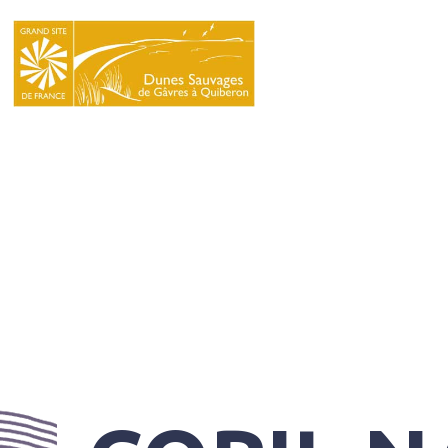
LE
SYNDICAT
MIXTE
NATURA
2000
L’ÉCOLE
DU
GRAND
SITE
INFOS