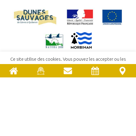
Ce site utilise des cookies. Vous pouvez les accepter ou les
ACCUEIL
refuser.
En savoir plus
ACCEPTER
REFUSER
CONTACT
POLITIQUE DE CONFIDENTIALITÉ
MENTIONS LÉGALES
COMITÉ SYNDICAL
EMPLOIS ET STAGES